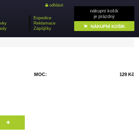
odhlásit
nákupní košík
je prázdný
Expedice
vky
Reklamace
NÁKUPNÍ KOŠÍK
ady
Zápůjčky
MOC:
129 Kč