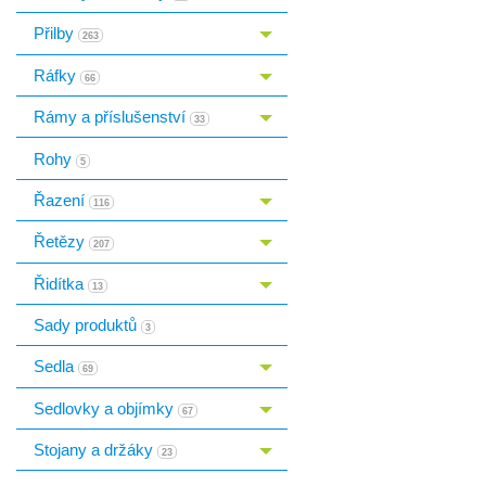
Přilby
Toggle menu
263
Ráfky
Toggle menu
66
Rámy a příslušenství
Toggle menu
33
Rohy
5
Řazení
Toggle menu
116
Řetězy
Toggle menu
207
Řidítka
Toggle menu
13
Sady produktů
3
Sedla
Toggle menu
69
Sedlovky a objímky
Toggle menu
67
Stojany a držáky
Toggle menu
23