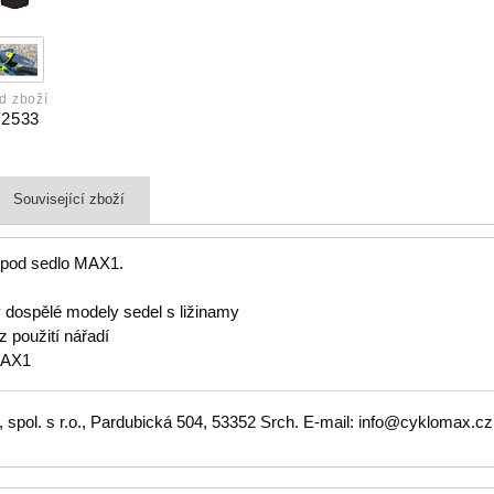
d zboží
22533
Související zboží
 pod sedlo MAX1.
 dospělé modely sedel s ližinamy
 použití nářadí
 MAX1
spol. s r.o., Pardubická 504, 53352 Srch. E-mail: info@cyklomax.cz