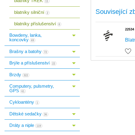
blatníky TREK
11
Související z
blatníky silniční
2
blatníky příslušenství
8
22534
Bowdeny, lanka,
Toggle menu
koncovky
Blat
69
Brašny a batohy
Toggle menu
72
Brýle a příslušenství
Toggle menu
22
Brzdy
Toggle menu
322
Computery, pulsmetry,
Toggle menu
GPS
61
Cykloantény
1
Dětské sedačky
Toggle menu
36
Dráty a niple
Toggle menu
119