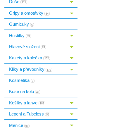
Duše
Toggle menu
111
Gripy a omotávky
Toggle menu
84
Gumicuky
6
Hustilky
Toggle menu
59
Hlavové složení
Toggle menu
24
Kazety a kolečka
Toggle menu
152
Kliky a převodníky
Toggle menu
176
Kosmetika
3
Koše na kolo
43
Košíky a lahve
Toggle menu
189
Lepení a Tubeless
Toggle menu
55
Měniče
Toggle menu
90