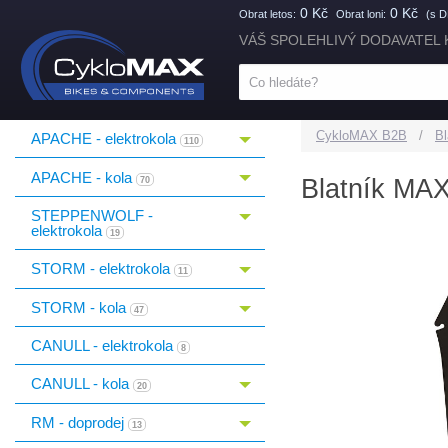
0 Kč
0 Kč
Obrat letos:
Obrat loni:
(s 
VÁŠ SPOLEHLIVÝ DODAVATEL 
CykloMAX B2B
Bl
APACHE - elektrokola
Toggle menu
110
APACHE - kola
Blatník MAX
Toggle menu
70
STEPPENWOLF -
Toggle menu
elektrokola
19
STORM - elektrokola
Toggle menu
11
STORM - kola
Toggle menu
47
CANULL - elektrokola
8
CANULL - kola
Toggle menu
20
RM - doprodej
Toggle menu
13