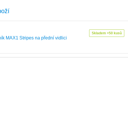
boží
Skladem >50 kusů
ník MAX1 Stripes na přední vidlici