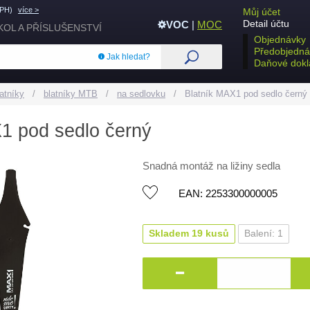
DPH)
více >
Můj účet
Detail účtu
VOC
|
MOC
KOL A PŘÍSLUŠENSTVÍ
Objednávky
Předobjedná
Jak hledat?
Daňové dokl
atníky
blatníky MTB
na sedlovku
Blatník MAX1 pod sedlo černý
1 pod sedlo černý
Snadná montáž na ližiny sedla
EAN: 2253300000005
Skladem 19 kusů
Balení: 1