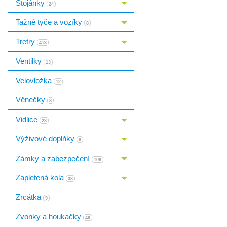
Stojánky
Toggle menu
24
Tažné tyče a vozíky
Toggle menu
8
Tretry
Toggle menu
413
Ventilky
13
Velovložka
12
Věnečky
8
Vidlice
Toggle menu
28
Výživové doplňky
Toggle menu
8
Zámky a zabezpečení
Toggle menu
108
Zapletená kola
Toggle menu
33
Zrcátka
9
Zvonky a houkačky
48