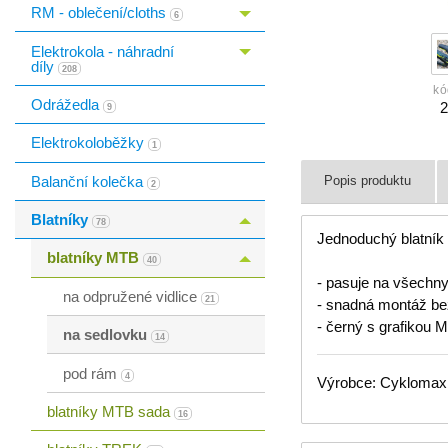
RM - oblečení/cloths
Toggle menu
6
Elektrokola - náhradní
Toggle menu
díly
208
kó
Odrážedla
9
Elektrokoloběžky
1
Balanční kolečka
Popis produktu
2
Blatníky
Toggle menu
78
Jednoduchý blatník
blatníky MTB
Toggle menu
40
- pasuje na všechny
na odpružené vidlice
21
- snadná montáž bez
- černý s grafikou
na sedlovku
14
pod rám
4
Výrobce: Cyklomax, 
blatníky MTB sada
16