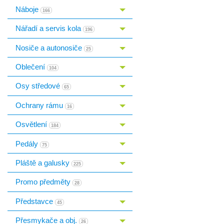
Náboje
Toggle menu
166
Nářadí a servis kola
Toggle menu
196
Nosiče a autonosiče
Toggle menu
25
Oblečení
Toggle menu
104
Osy středové
Toggle menu
65
Ochrany rámu
Toggle menu
16
Osvětlení
Toggle menu
184
Pedály
Toggle menu
75
Pláště a galusky
Toggle menu
225
Promo předměty
28
Představce
Toggle menu
45
Přesmykače a obj.
Toggle menu
26