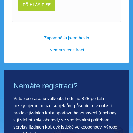
PŘIHLÁSIT SE
Zapomněl/a jsem heslo
Nemám registraci
Nemáte registraci?
Vstup do našeho velkoobchodního B2B portálu
poskytujeme pouze subjektům působícím v oblasti
prodeje jízdních kol a sportovního vybavení (obchody
s jízdními koly, obchody se sportovními potřebami,
servisy jízdních kol, cyklistické velkoobchody, výrobci