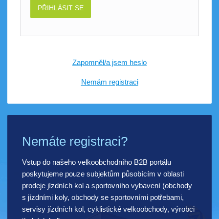
PŘIHLÁSIT SE
Zapomněl/a jsem heslo
Nemám registraci
Nemáte registraci?
Vstup do našeho velkoobchodního B2B portálu
poskytujeme pouze subjektům působícím v oblasti
prodeje jízdních kol a sportovního vybavení (obchody
s jízdními koly, obchody se sportovními potřebami,
servisy jízdních kol, cyklistické velkoobchody, výrobci