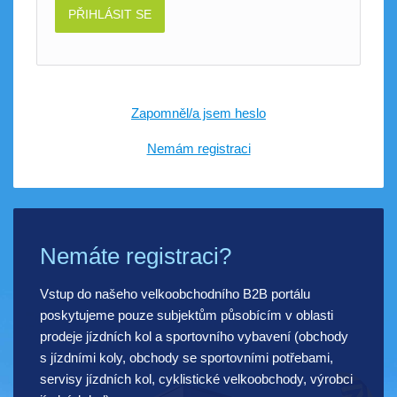
PŘIHLÁSIT SE
Zapomněl/a jsem heslo
Nemám registraci
Nemáte registraci?
Vstup do našeho velkoobchodního B2B portálu
poskytujeme pouze subjektům působícím v oblasti
prodeje jízdních kol a sportovního vybavení (obchody
s jízdními koly, obchody se sportovními potřebami,
servisy jízdních kol, cyklistické velkoobchody, výrobci