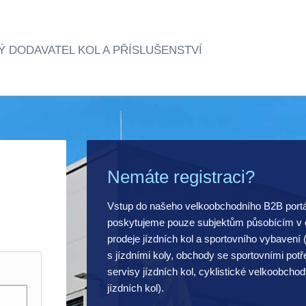
Ý DODAVATEL KOL A PŘÍSLUŠENSTVÍ
Nemáte registraci?
Vstup do našeho velkoobchodního B2B port
poskytujeme pouze subjektům působícím v o
prodeje jízdních kol a sportovního vybavení
s jízdními koly, obchody se sportovními pot
servisy jízdních kol, cyklistické velkoobchod
jízdních kol).