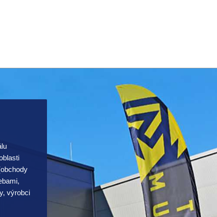
álu
blasti
 (obchody
řebami,
y, výrobci