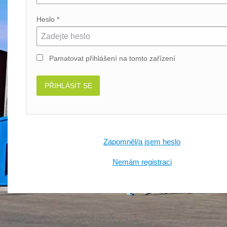
Heslo *
Pamatovat přihlášení
na tomto zařízení
PŘIHLÁSIT SE
Zapomněl/a jsem heslo
Nemám registraci