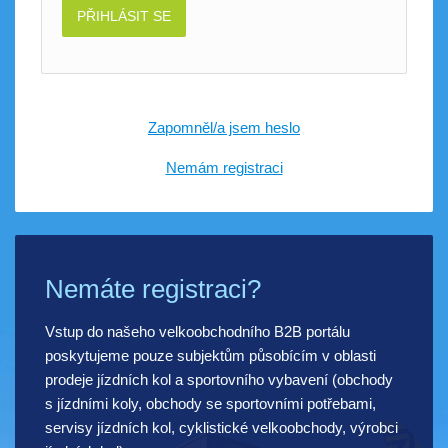
PŘIHLÁSIT SE
Zapomněl/a jsem heslo
Nemám registraci
Nemáte registraci?
Vstup do našeho velkoobchodního B2B portálu
poskytujeme pouze subjektům působícím v oblasti
prodeje jízdních kol a sportovního vybavení (obchody
s jízdními koly, obchody se sportovními potřebami,
servisy jízdních kol, cyklistické velkoobchody, výrobci