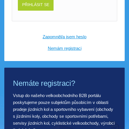
PŘIHLÁSIT SE
Zapomněl/a jsem heslo
Nemám registraci
Nemáte registraci?
Vstup do našeho velkoobchodního B2B portálu
poskytujeme pouze subjektům působícím v oblasti
prodeje jízdních kol a sportovního vybavení (obchody
s jízdními koly, obchody se sportovními potřebami,
servisy jízdních kol, cyklistické velkoobchody, výrobci