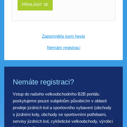
PŘIHLÁSIT SE
Zapomněl/a jsem heslo
Nemám registraci
Nemáte registraci?
Vstup do našeho velkoobchodního B2B portálu
poskytujeme pouze subjektům působícím v oblasti
prodeje jízdních kol a sportovního vybavení (obchody
s jízdními koly, obchody se sportovními potřebami,
servisy jízdních kol, cyklistické velkoobchody, výrobci