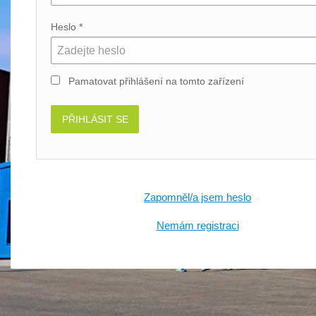
Heslo *
Pamatovat přihlášení
na tomto zařízení
PŘIHLÁSIT SE
Zapomněl/a jsem heslo
Nemám registraci