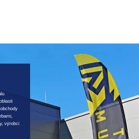
álu
blasti
 (obchody
řebami,
y, výrobci