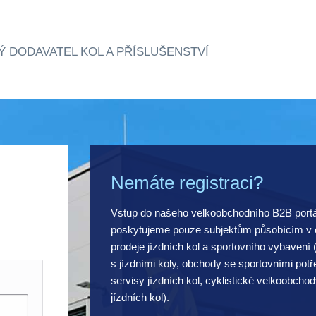
Ý DODAVATEL KOL A PŘÍSLUŠENSTVÍ
Nemáte registraci?
Vstup do našeho velkoobchodního B2B port
poskytujeme pouze subjektům působícím v o
prodeje jízdních kol a sportovního vybavení
s jízdními koly, obchody se sportovními pot
servisy jízdních kol, cyklistické velkoobchod
jízdních kol).