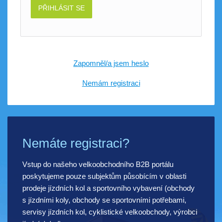
PŘIHLÁSIT SE
Zapomněl/a jsem heslo
Nemám registraci
Nemáte registraci?
Vstup do našeho velkoobchodního B2B portálu
poskytujeme pouze subjektům působícím v oblasti
prodeje jízdních kol a sportovního vybavení (obchody
s jízdními koly, obchody se sportovními potřebami,
servisy jízdních kol, cyklistické velkoobchody, výrobci