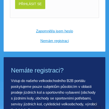
PŘIHLÁSIT SE
Zapomněl/a jsem heslo
Nemám registraci
Nemáte registraci?
Vstup do našeho velkoobchodního B2B portálu
poskytujeme pouze subjektům působícím v oblasti
prodeje jízdních kol a sportovního vybavení (obchody
s jízdními koly, obchody se sportovními potřebami,
servisy jízdních kol, cyklistické velkoobchody, výrobci