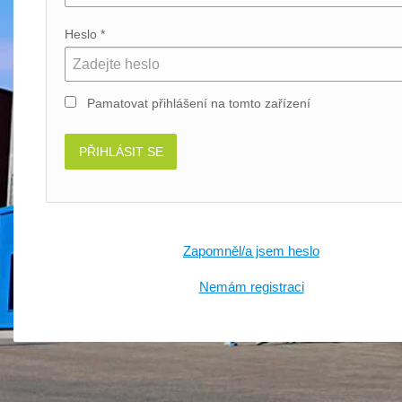
Heslo *
Pamatovat přihlášení
na tomto zařízení
PŘIHLÁSIT SE
Zapomněl/a jsem heslo
Nemám registraci