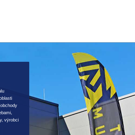
álu
blasti
 (obchody
řebami,
y, výrobci