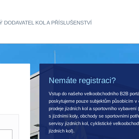
Ý DODAVATEL KOL A PŘÍSLUŠENSTVÍ
Nemáte registraci?
Vstup do našeho velkoobchodního B2B port
poskytujeme pouze subjektům působícím v o
prodeje jízdních kol a sportovního vybavení
s jízdními koly, obchody se sportovními pot
servisy jízdních kol, cyklistické velkoobchod
jízdních kol).