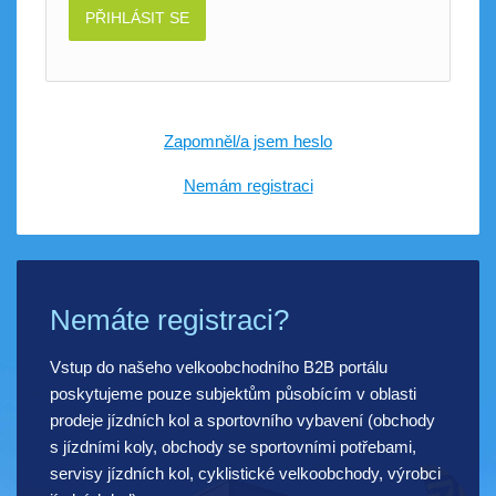
PŘIHLÁSIT SE
Zapomněl/a jsem heslo
Nemám registraci
Nemáte registraci?
Vstup do našeho velkoobchodního B2B portálu
poskytujeme pouze subjektům působícím v oblasti
prodeje jízdních kol a sportovního vybavení (obchody
s jízdními koly, obchody se sportovními potřebami,
servisy jízdních kol, cyklistické velkoobchody, výrobci