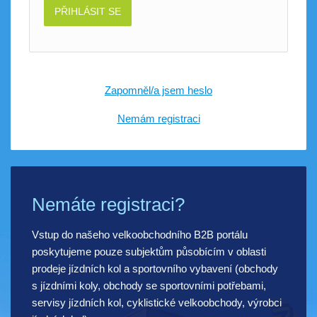
PŘIHLÁSIT SE
Zapomněl/a jsem heslo
Nemám registraci
Nemáte registraci?
Vstup do našeho velkoobchodního B2B portálu
poskytujeme pouze subjektům působícím v oblasti
prodeje jízdních kol a sportovního vybavení (obchody
s jízdními koly, obchody se sportovními potřebami,
servisy jízdních kol, cyklistické velkoobchody, výrobci