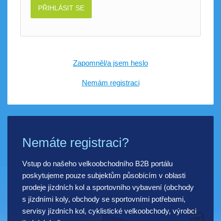
PŘIHLÁSIT SE
Zapomněl/a jsem heslo
Nemám registraci
Nemáte registraci?
Vstup do našeho velkoobchodního B2B portálu
poskytujeme pouze subjektům působícím v oblasti
prodeje jízdních kol a sportovního vybavení (obchody
s jízdními koly, obchody se sportovními potřebami,
servisy jízdních kol, cyklistické velkoobchody, výrobci